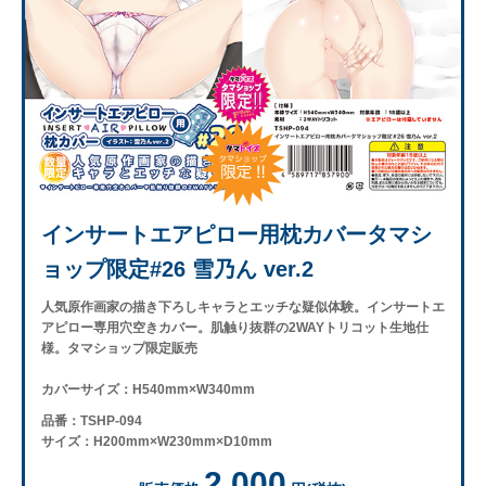
インサートエアピロー用枕カバータマシ
ョップ限定#26 雪乃ん ver.2
人気原作画家の描き下ろしキャラとエッチな疑似体験。インサートエ
アピロー専用穴空きカバー。肌触り抜群の2WAYトリコット生地仕
様。タマショップ限定販売
カバーサイズ：H540mm×W340mm
品番：TSHP-094
サイズ：H200mm×W230mm×D10mm
2,000